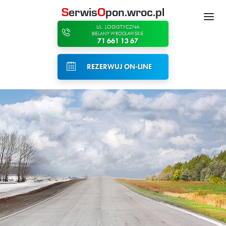
S
erwis
O
pon.wroc.pl
UL. LOGISTYCZNA
BIELANY WROCŁAWSKIE
71 661 13 67
REZERWUJ ON-LINE